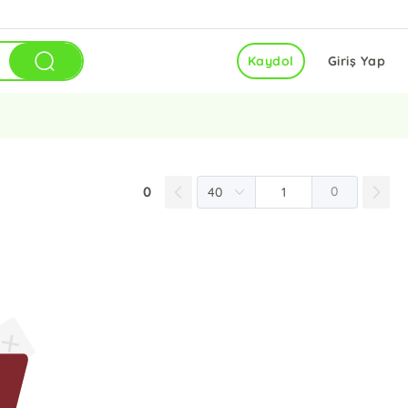
Kaydol
Giriş Yap
0
0